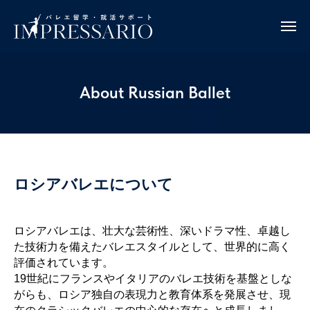
About Russian Ballet
ロシアバレエについて
ロシアバレエは、壮大な芸術性、深いドラマ性、卓越し
た技術力を備えたバレエスタイルとして、世界的に高く
評価されています。
19世紀にフランスやイタリアのバレエ技術を基盤としな
がらも、ロシア独自の表現力と教育体系を発展させ、現