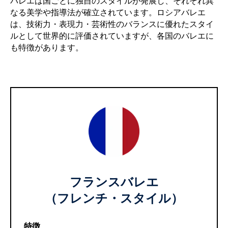
バレエは国ごとに独自のスタイルが発展し、それぞれ異
なる美学や指導法が確立されています。ロシアバレエ
は、技術力・表現力・芸術性のバランスに優れたスタイ
ルとして世界的に評価されていますが、各国のバレエに
も特徴があります。
フランスバレエ
（フレンチ・スタイル）
特徴