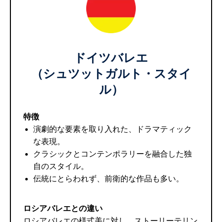
ドイツバレエ
（シュツットガルト・スタイ
ル）
特徴
演劇的な要素を取り入れた、ドラマティック
な表現。
クラシックとコンテンポラリーを融合した独
自のスタイル。
伝統にとらわれず、前衛的な作品も多い。
ロシアバレエとの違い
ロシアバレエの様式美に対し、ストーリーテリン