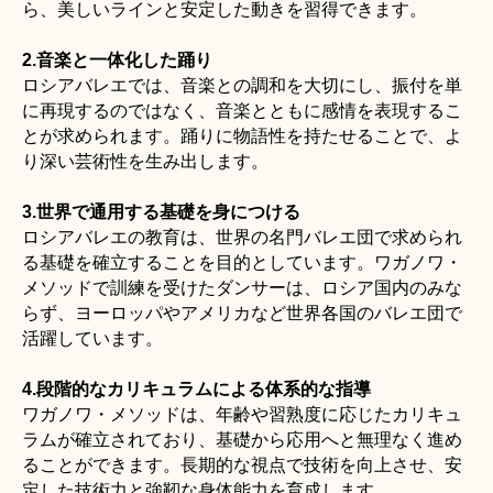
ら、美しいラインと安定した動きを習得できます。
2.音楽と一体化した踊り
ロシアバレエでは、音楽との調和を大切にし、振付を単
に再現するのではなく、音楽とともに感情を表現するこ
とが求められます。踊りに物語性を持たせることで、よ
り深い芸術性を生み出します。
3.世界で通用する基礎を身につける
ロシアバレエの教育は、世界の名門バレエ団で求められ
る基礎を確立することを目的としています。ワガノワ・
メソッドで訓練を受けたダンサーは、ロシア国内のみな
らず、ヨーロッパやアメリカなど世界各国のバレエ団で
活躍しています。
4.段階的なカリキュラムによる体系的な指導
ワガノワ・メソッドは、年齢や習熟度に応じたカリキュ
ラムが確立されており、基礎から応用へと無理なく進め
ることができます。長期的な視点で技術を向上させ、安
定した技術力と強靭な身体能力を育成します。