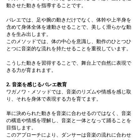
動させた動きを指導することです。
バレエでは、足や腕の動きだけでなく、体幹や上半身を
含めて身体全体を連動させることで、美しく滑らかな動
きを生み出します。
このメソッドでは、体の中心を意識し、動作のひとつひ
とつに音楽的な流れを持たせることを重視しています。
こうした動きを習得することで、舞台上で自然に表現で
きる力が育まれます。
2. 音楽を感じるバレエ教育
ワガノワ・メソッドでは、音楽のリズムや情感を感じ取
り、それを身体で表現する力を育てます。
単に決められた動きを音楽に合わせるのではなく、音楽
の構造や情感を理解し、音楽と一体となって踊ることを
目指します。
このアプローチにより、ダンサーは音楽の流れに合わせ