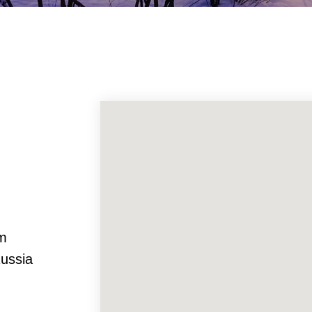
om
Russia