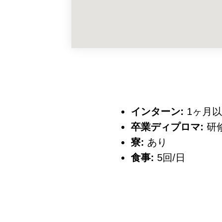
インターン:
1ヶ月
卒業ディプロマ:
研
寮:
あり
食事:
5回/日