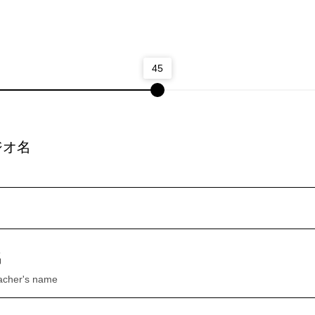
45
ジオ名
名
eacher's name