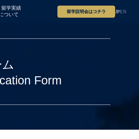
留学実績
JP
EN
留学説明会はコチラ
について
ーム
ication Form