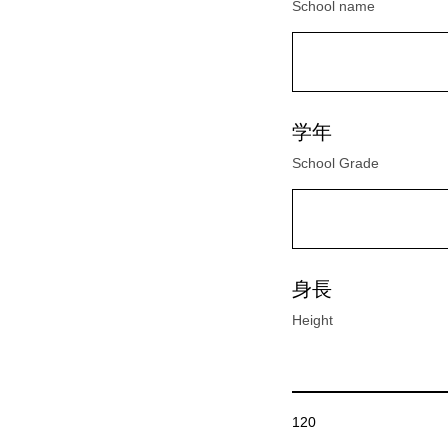
School name
学年
School Grade
身長
Height
120