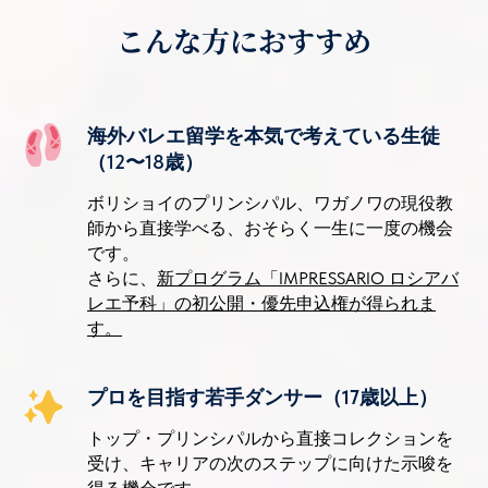
こんな方におすすめ
海外バレエ留学を本気で考えている生徒
（
12〜18歳）
ボリショイのプリンシパル、ワガノワの現役教
師から直接学べる、おそらく一生に一度の機会
です。
さらに、
新プログラム「IMPRESSARIO ロシアバ
レエ予科」の初公開・優先申込権が得られま
す。
プロを目指す若手ダンサー（17歳以上）
トップ・プリンシパルから直接コレクションを
受け、キャリアの次のステップに向けた示唆を