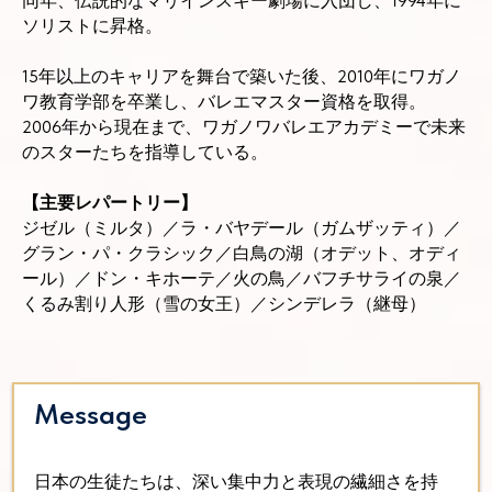
同年、伝説的なマリインスキー劇場に入団し、1994年に
ソリストに昇格。
15年以上のキャリアを舞台で築いた後、2010年にワガノ
ワ教育学部を卒業し、バレエマスター資格を取得。
2006年から現在まで、ワガノワバレエアカデミーで未来
のスターたちを指導している。
【主要レパートリー】
ジゼル（ミルタ）／ラ・バヤデール（ガムザッティ）／
グラン・パ・クラシック／白鳥の湖（オデット、オディ
ール）／ドン・キホーテ／火の鳥／バフチサライの泉／
くるみ割り人形（雪の女王）／シンデレラ（継母）
Message
日本の生徒たちは、深い集中力と表現の繊細さを持