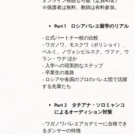
オンライン視聴も可能（定員40名）
※保護者は無料、教師は有料参加。
Part 1 ロシアバレエ留学のリアル
- 公式パートナー校の比較
- ワガノワ、モスクワ（ボリショイ）、
ペルミ、ノヴォシビルスク、ウファ、ウ
ラン・ウデ ほか
- 入学への現実的なステップ
- 卒業生の進路
- ロシアや各国のプロのバレエ団で活躍
する先輩たち
Part 2 タチアナ・ソロミャンコ
によるオーディション対策
- ワガノワバレエアカデミーに合格でき
るダンサーの特徴