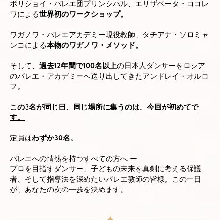
ボリショイ・バレエ団プリンシパル、エリザベータ・ココレ
ワによる
世界初のワークショップ。
ワガノワ・バレエアカデミー現役教師、タチアナ・ソロミャ
ンコによる
本物のワガノワ・メソッド。
そして、
過去12年間で100名以上
の日本人ダンサーをロシア
のバレエ・アカデミーへ送り出してきたアンドレイ・オルロ
フ。
この3名が同じ日、同じ場所に集うのは、今回が初めてで
す。
定員は
わずか30名
。
バレエへの情熱を持つすべての方へ ー
プロを目指すダンサー、子どもの未来を真剣に考える保護
者、そして指導法を深めたいバレエ教師の皆様。この一日
が、あなたの次の一歩を決めます。